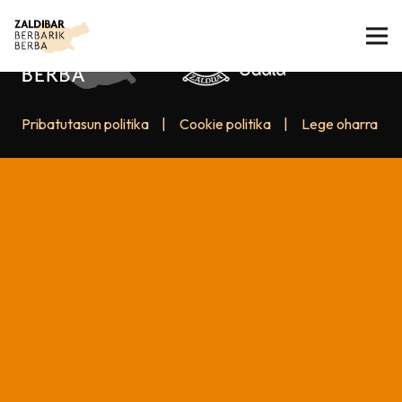
Pribatutasun politika
|
Cookie politika
|
Lege oharra