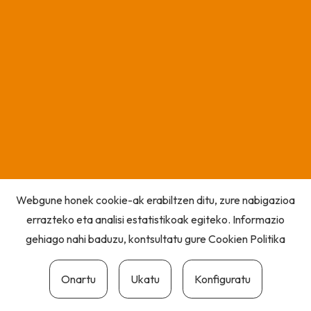
Webgune honek cookie-ak erabiltzen ditu, zure nabigazioa
errazteko eta analisi estatistikoak egiteko. Informazio
gehiago nahi baduzu, kontsultatu gure
Cookien Politika
Onartu
Ukatu
Konfiguratu