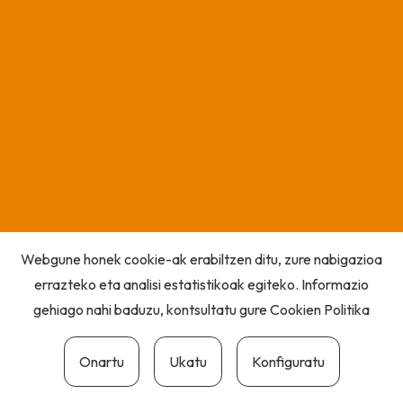
Webgune honek cookie-ak erabiltzen ditu, zure nabigazioa
errazteko eta analisi estatistikoak egiteko. Informazio
gehiago nahi baduzu, kontsultatu gure
Cookien Politika
Onartu
Ukatu
Konfiguratu