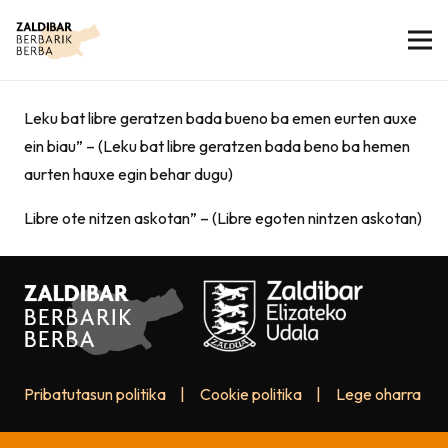
Leku bat libre geratzen bada bueno ba emen eurten auxe
ein biau” – (Leku bat libre geratzen bada beno ba hemen
aurten hauxe egin behar dugu)
Libre ote nitzen askotan” – (Libre egoten nintzen askotan)
Pribatutasun politika
|
Cookie politika
|
Lege oharra