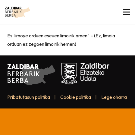
Es, limoye orduen eseuen limoirik amen” – (Ez, limoia
orduan ez zegoen limoirik hemen)
Pribatutasun politika
|
Cookie politika
|
Lege oharra