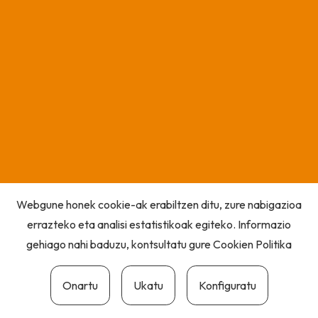
Webgune honek cookie-ak erabiltzen ditu, zure nabigazioa
errazteko eta analisi estatistikoak egiteko. Informazio
gehiago nahi baduzu, kontsultatu gure
Cookien Politika
Onartu
Ukatu
Konfiguratu