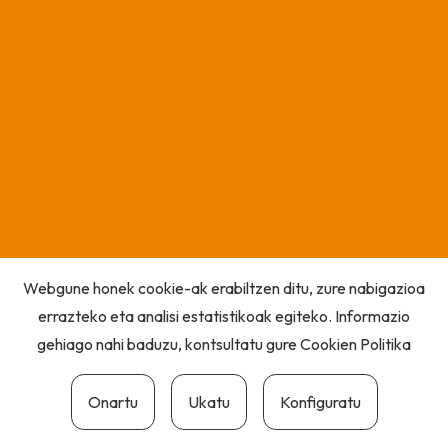
Webgune honek cookie-ak erabiltzen ditu, zure nabigazioa
errazteko eta analisi estatistikoak egiteko. Informazio
gehiago nahi baduzu, kontsultatu gure
Cookien Politika
Onartu
Ukatu
Konfiguratu