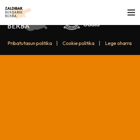
Pribatutasun politika
|
Cookie politika
|
Lege oharra