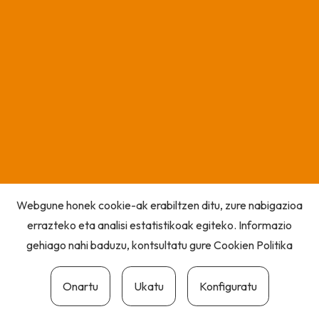
Webgune honek cookie-ak erabiltzen ditu, zure nabigazioa
errazteko eta analisi estatistikoak egiteko. Informazio
gehiago nahi baduzu, kontsultatu gure
Cookien Politika
Onartu
Ukatu
Konfiguratu