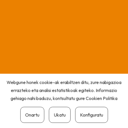
Webgune honek cookie-ak erabiltzen ditu, zure nabigazioa
errazteko eta analisi estatistikoak egiteko. Informazio
gehiago nahi baduzu, kontsultatu gure
Cookien Politika
Onartu
Ukatu
Konfiguratu