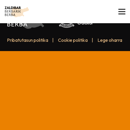
Pribatutasun politika
|
Cookie politika
|
Lege oharra