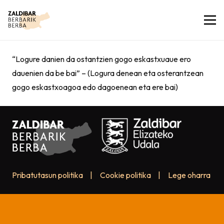
“Logure danien da ostantzien gogo eskastxuaue ero
dauenien da be bai” – (Logura denean eta osterantzean
gogo eskastxoagoa edo dagoenean eta ere bai)
Pribatutasun politika
|
Cookie politika
|
Lege oharra