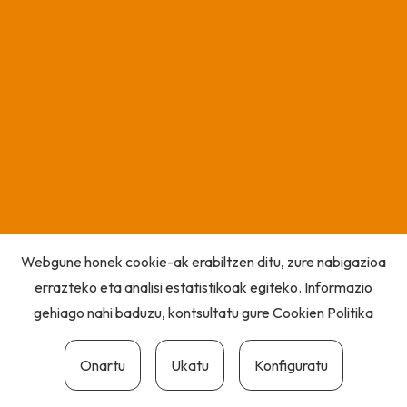
Webgune honek cookie-ak erabiltzen ditu, zure nabigazioa
errazteko eta analisi estatistikoak egiteko. Informazio
gehiago nahi baduzu, kontsultatu gure
Cookien Politika
Onartu
Ukatu
Konfiguratu