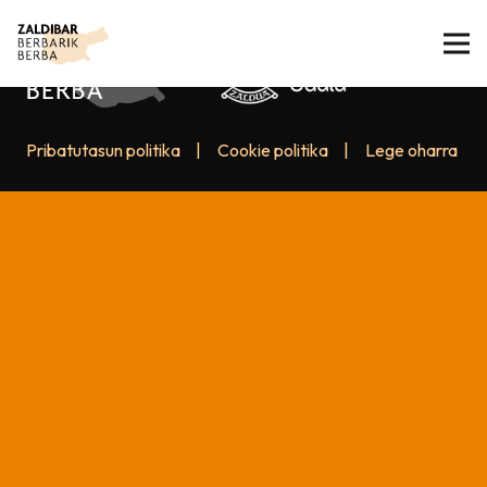
Pribatutasun politika
|
Cookie politika
|
Lege oharra