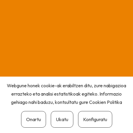
Webgune honek cookie-ak erabiltzen ditu, zure nabigazioa
errazteko eta analisi estatistikoak egiteko. Informazio
gehiago nahi baduzu, kontsultatu gure
Cookien Politika
Onartu
Ukatu
Konfiguratu