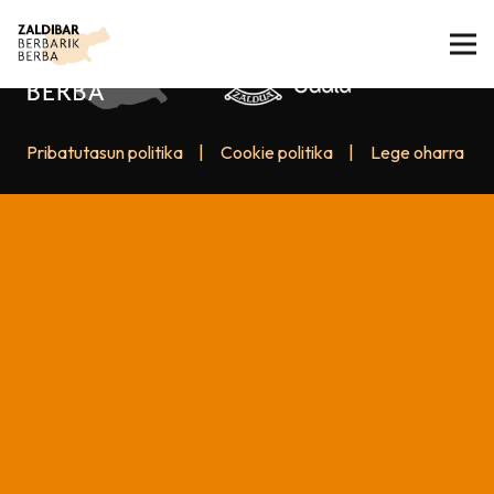
Pribatutasun politika
|
Cookie politika
|
Lege oharra