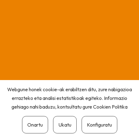
Webgune honek cookie-ak erabiltzen ditu, zure nabigazioa
errazteko eta analisi estatistikoak egiteko. Informazio
gehiago nahi baduzu, kontsultatu gure
Cookien Politika
Onartu
Ukatu
Konfiguratu