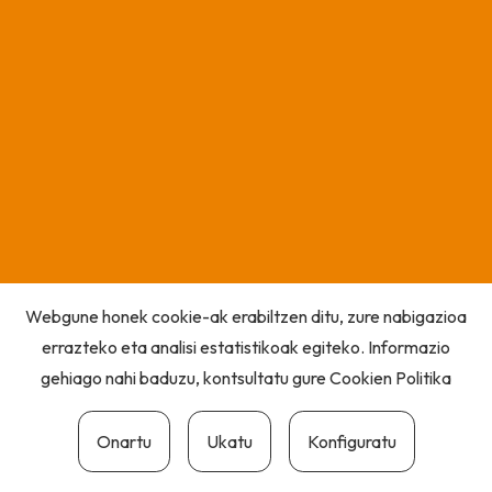
Webgune honek cookie-ak erabiltzen ditu, zure nabigazioa
errazteko eta analisi estatistikoak egiteko. Informazio
gehiago nahi baduzu, kontsultatu gure
Cookien Politika
Onartu
Ukatu
Konfiguratu