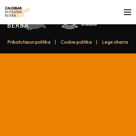
Pribatutasun politika
|
Cookie politika
|
Lege oharra