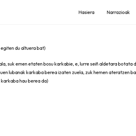
Hasiera
Narrazioak
egiten du altuera bat)
la, suk emen etaten bosu karkabie, e, lurre seiñ aldetara botata da
zuen lubanak karkaba berea izaten zuela, zuk hemen ateratzen bad
, karkaba hau berea da)