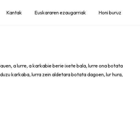
Kantak
Euskararen ezaugarriak
Honi buruz
uen, a lurre, a karkabie berie ixete bala, lurre ona botata
uzu karkaba, lurra zein aldetara botata dagoen, lur hura,