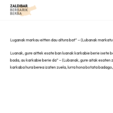
Luganak markau eitten dau altura bat” – (Lubanak markatu 
Luanak, gure aittek esate ban luanak karkabie berie ixete ba
bada, au karkabie berie da” – (Lubanak, gure aitak esaten 
karkaba hura berea izaten zuela, lurra hona botata badago