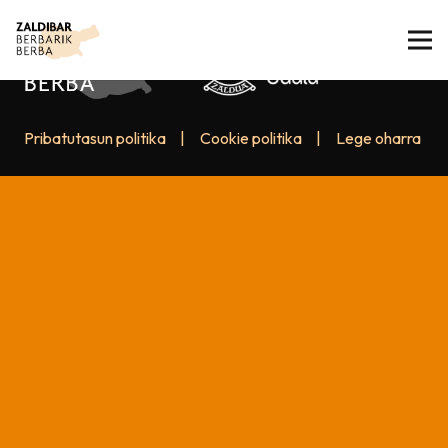
Pribatutasun politika
|
Cookie politika
|
Lege oharra