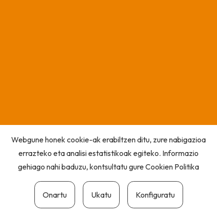
Webgune honek cookie-ak erabiltzen ditu, zure nabigazioa
errazteko eta analisi estatistikoak egiteko. Informazio
gehiago nahi baduzu, kontsultatu gure
Cookien Politika
Onartu
Ukatu
Konfiguratu