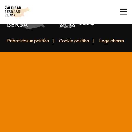
Pribatutasun politika
|
Cookie politika
|
Lege oharra