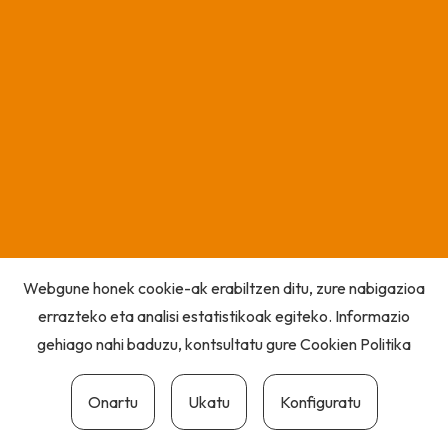
Webgune honek cookie-ak erabiltzen ditu, zure nabigazioa
errazteko eta analisi estatistikoak egiteko. Informazio
gehiago nahi baduzu, kontsultatu gure
Cookien Politika
Onartu
Ukatu
Konfiguratu