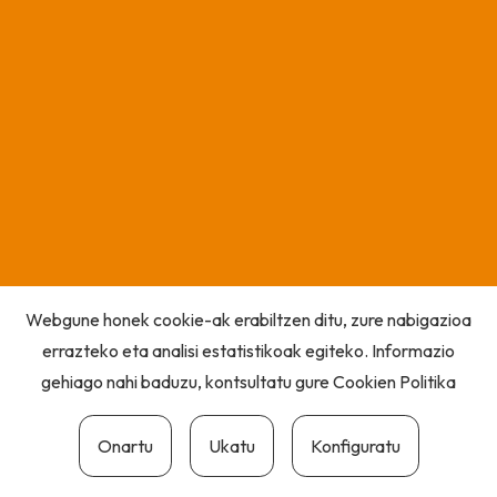
Webgune honek cookie-ak erabiltzen ditu, zure nabigazioa
errazteko eta analisi estatistikoak egiteko. Informazio
gehiago nahi baduzu, kontsultatu gure
Cookien Politika
Onartu
Ukatu
Konfiguratu