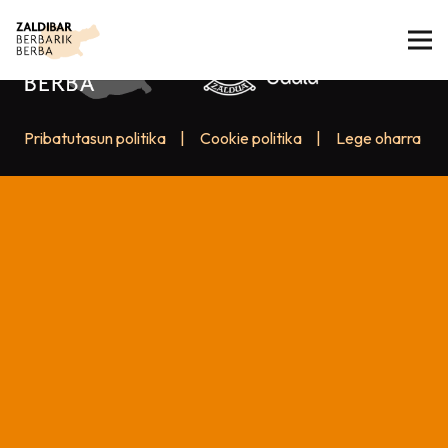
Pribatutasun politika
|
Cookie politika
|
Lege oharra