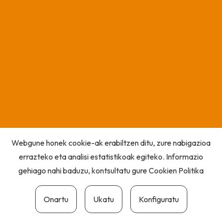
Webgune honek cookie-ak erabiltzen ditu, zure nabigazioa
errazteko eta analisi estatistikoak egiteko. Informazio
gehiago nahi baduzu, kontsultatu gure
Cookien Politika
Onartu
Ukatu
Konfiguratu