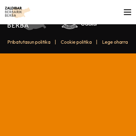
Pribatutasun politika
|
Cookie politika
|
Lege oharra