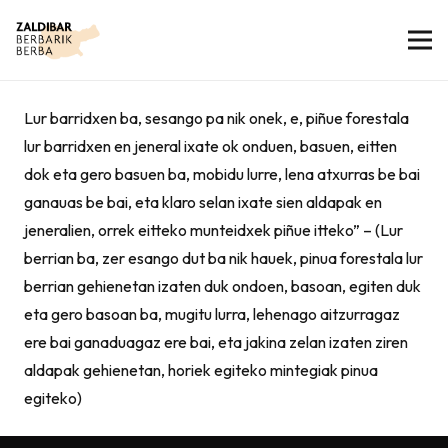
Lur barridxen ba, sesango pa nik onek, e, piñue forestala
lur barridxen en jeneral ixate ok onduen, basuen, eitten
dok eta gero basuen ba, mobidu lurre, lena atxurras be bai
ganauas be bai, eta klaro selan ixate sien aldapak en
jeneralien, orrek eitteko munteidxek piñue itteko” – (Lur
berrian ba, zer esango dut ba nik hauek, pinua forestala lur
berrian gehienetan izaten duk ondoen, basoan, egiten duk
eta gero basoan ba, mugitu lurra, lehenago aitzurragaz
ere bai ganaduagaz ere bai, eta jakina zelan izaten ziren
aldapak gehienetan, horiek egiteko mintegiak pinua
egiteko)