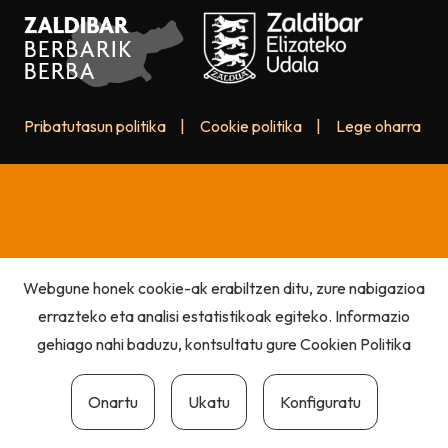
Pribatutasun politika
|
Cookie politika
|
Lege oharra
Webgune honek cookie-ak erabiltzen ditu, zure nabigazioa
errazteko eta analisi estatistikoak egiteko. Informazio
gehiago nahi baduzu, kontsultatu gure
Cookien Politika
Onartu
Ukatu
Konfiguratu