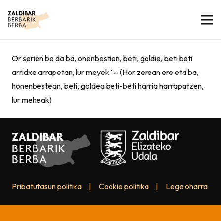
Or serien be da ba, onenbestien, beti, goldie, beti beti
arridxe arrapetan, lur meyek” – (Hor zerean ere eta ba,
honenbestean, beti, goldea beti-beti harria harrapatzen,
lur meheak)
Pribatutasun politika
|
Cookie politika
|
Lege oharra