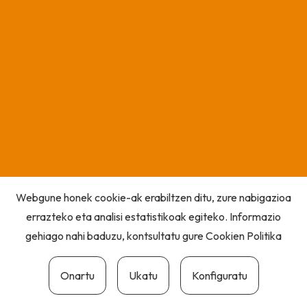
Webgune honek cookie-ak erabiltzen ditu, zure nabigazioa
errazteko eta analisi estatistikoak egiteko. Informazio
gehiago nahi baduzu, kontsultatu gure
Cookien Politika
Onartu
Ukatu
Konfiguratu