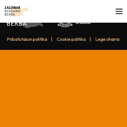
Pribatutasun politika
|
Cookie politika
|
Lege oharra