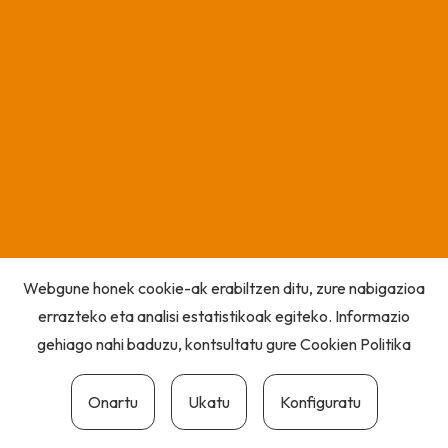
Webgune honek cookie-ak erabiltzen ditu, zure nabigazioa
errazteko eta analisi estatistikoak egiteko. Informazio
gehiago nahi baduzu, kontsultatu gure
Cookien Politika
Onartu
Ukatu
Konfiguratu