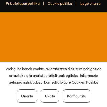
Pribatutasun politika
|
Cookie politika
|
Lege oharra
Webgune honek cookie-ak erabiltzen ditu, zure nabigazioa
errazteko eta analisi estatistikoak egiteko. Informazio
gehiago nahi baduzu, kontsultatu gure
Cookien Politika
Onartu
Ukatu
Konfiguratu