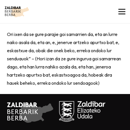
Ori ixen da se gure parajie goi samarrien da, eta an lurre
naiko asala da, eta an, e, jenerue artzeko apurtxo bat, e,
eskastxue da, obak die onek beko, erreka ondoko lur
senduauok” – (Hori izan da ze gure ingurua goi samarrean
dago, eta han lurra nahiko azala da, eta han, jeneroa
hartzeko apurtxo bat, eskastxoagoa da, hobeak dira
hauek beheko, erreka ondoko lur sendoagook)