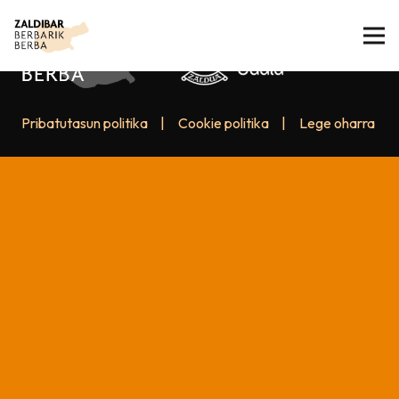
Pribatutasun politika
|
Cookie politika
|
Lege oharra