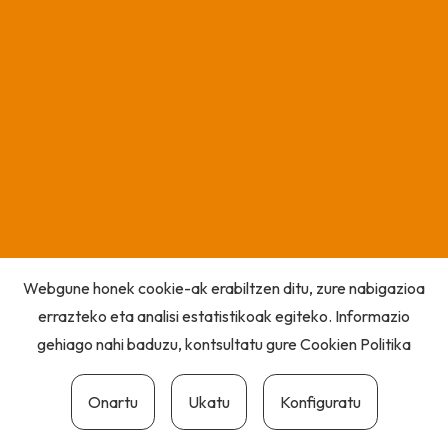
Webgune honek cookie-ak erabiltzen ditu, zure nabigazioa
errazteko eta analisi estatistikoak egiteko. Informazio
gehiago nahi baduzu, kontsultatu gure
Cookien Politika
Onartu
Ukatu
Konfiguratu