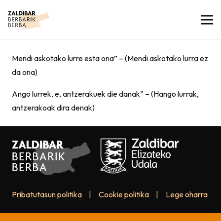
Mendi askotako lurre esta ona” – (Mendi askotako lurra ez
da ona)
Ango lurrek, e, antzerakuek die danak” – (Hango lurrak,
antzerakoak dira denak)
Pribatutasun politika
|
Cookie politika
|
Lege oharra