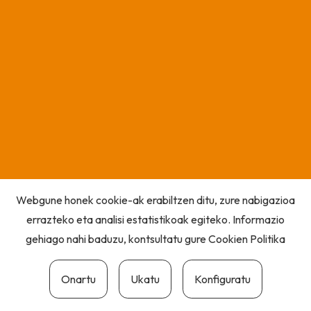
Webgune honek cookie-ak erabiltzen ditu, zure nabigazioa
errazteko eta analisi estatistikoak egiteko. Informazio
gehiago nahi baduzu, kontsultatu gure
Cookien Politika
Onartu
Ukatu
Konfiguratu