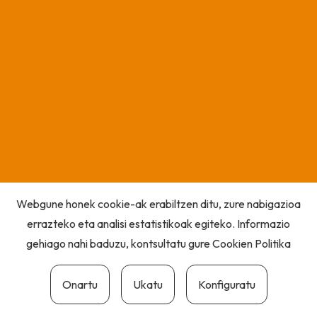
Webgune honek cookie-ak erabiltzen ditu, zure nabigazioa
errazteko eta analisi estatistikoak egiteko. Informazio
gehiago nahi baduzu, kontsultatu gure
Cookien Politika
Onartu
Ukatu
Konfiguratu