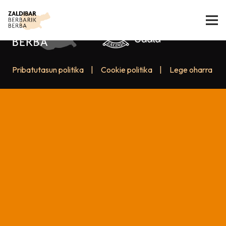
Pribatutasun politika
|
Cookie politika
|
Lege oharra