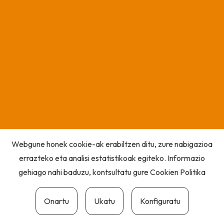
Webgune honek cookie-ak erabiltzen ditu, zure nabigazioa
errazteko eta analisi estatistikoak egiteko. Informazio
gehiago nahi baduzu, kontsultatu gure
Cookien Politika
Onartu
Ukatu
Konfiguratu