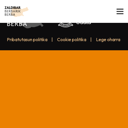
Pribatutasun politika
|
Cookie politika
|
Lege oharra