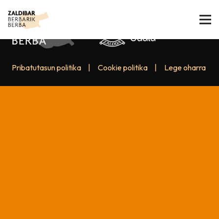
Pribatutasun politika
|
Cookie politika
|
Lege oharra