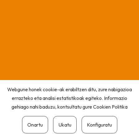
Webgune honek cookie-ak erabiltzen ditu, zure nabigazioa
errazteko eta analisi estatistikoak egiteko. Informazio
gehiago nahi baduzu, kontsultatu gure
Cookien Politika
Onartu
Ukatu
Konfiguratu