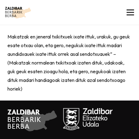
Makatzak en jeneral txikitxuek ixate ittuk, urakuk, gu geuk
esate otxau olan, eta gero, negukuk ixate ittuk madari
aundidxauek ixate ittuk orrek asal sendotxuauek” –
(Makatzak normalean txikitxoak izaten dituk, udakoak,
guk geuk esaten zioagu hola, eta gero, negukoak izaten
dituk madari handiagoak izaten dituk azal sendotxoago
horiek)