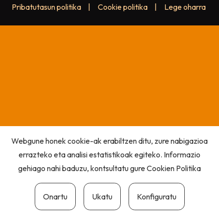
Pribatutasun politika
|
Cookie politika
|
Lege oharra
Webgune honek cookie-ak erabiltzen ditu, zure nabigazioa
errazteko eta analisi estatistikoak egiteko. Informazio
gehiago nahi baduzu, kontsultatu gure
Cookien Politika
Onartu
Ukatu
Konfiguratu