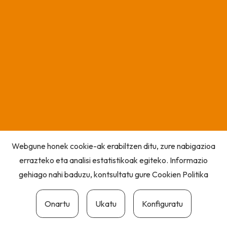
Webgune honek cookie-ak erabiltzen ditu, zure nabigazioa
errazteko eta analisi estatistikoak egiteko. Informazio
gehiago nahi baduzu, kontsultatu gure
Cookien Politika
Onartu
Ukatu
Konfiguratu