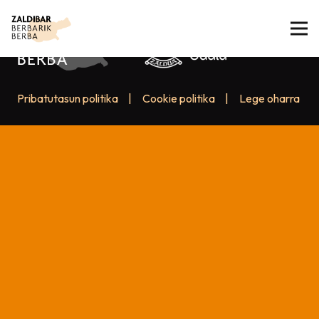
Pribatutasun politika
|
Cookie politika
|
Lege oharra