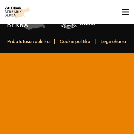
Pribatutasun politika
|
Cookie politika
|
Lege oharra