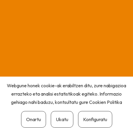
Webgune honek cookie-ak erabiltzen ditu, zure nabigazioa
errazteko eta analisi estatistikoak egiteko. Informazio
gehiago nahi baduzu, kontsultatu gure
Cookien Politika
Onartu
Ukatu
Konfiguratu