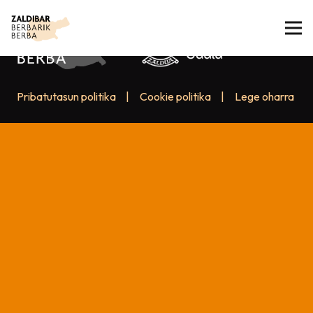
Pribatutasun politika
|
Cookie politika
|
Lege oharra