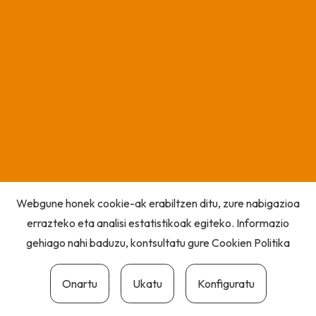
Webgune honek cookie-ak erabiltzen ditu, zure nabigazioa
errazteko eta analisi estatistikoak egiteko. Informazio
gehiago nahi baduzu, kontsultatu gure
Cookien Politika
Onartu
Ukatu
Konfiguratu