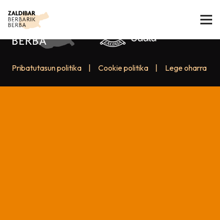
Pribatutasun politika
|
Cookie politika
|
Lege oharra