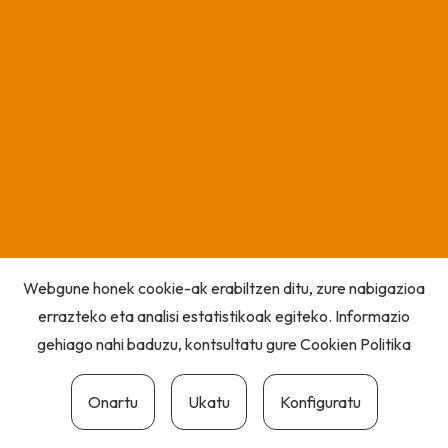
Webgune honek cookie-ak erabiltzen ditu, zure nabigazioa
errazteko eta analisi estatistikoak egiteko. Informazio
gehiago nahi baduzu, kontsultatu gure
Cookien Politika
Onartu
Ukatu
Konfiguratu