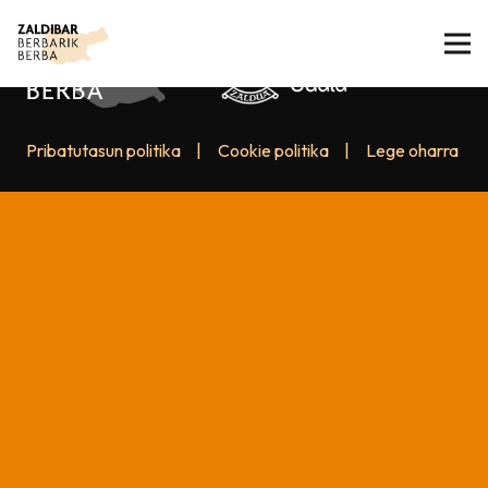
Pribatutasun politika
|
Cookie politika
|
Lege oharra