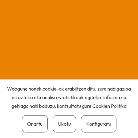
Webgune honek cookie-ak erabiltzen ditu, zure nabigazioa
errazteko eta analisi estatistikoak egiteko. Informazio
gehiago nahi baduzu, kontsultatu gure
Cookien Politika
Onartu
Ukatu
Konfiguratu