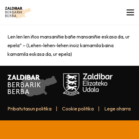
Len len len iños mansaniñie bañe mansaniñie eskasa da, ur
epela” – (Lehen-lehen-lehen inoiz kamamila baina
kamamila eskasa da, ur epela)
Pribatutasun politika
|
Cookie politika
|
Lege oharra