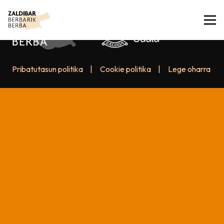
Pribatutasun politika
|
Cookie politika
|
Lege oharra