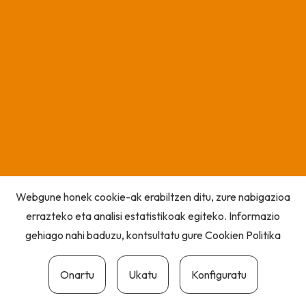
Webgune honek cookie-ak erabiltzen ditu, zure nabigazioa
errazteko eta analisi estatistikoak egiteko. Informazio
gehiago nahi baduzu, kontsultatu gure
Cookien Politika
Onartu
Ukatu
Konfiguratu