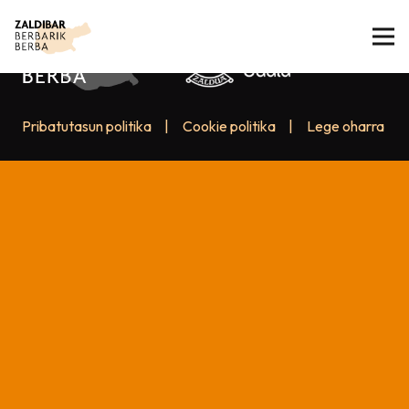
Pribatutasun politika
|
Cookie politika
|
Lege oharra