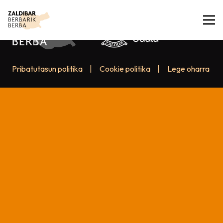
Pribatutasun politika
|
Cookie politika
|
Lege oharra