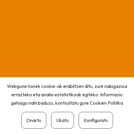
Webgune honek cookie-ak erabiltzen ditu, zure nabigazioa
errazteko eta analisi estatistikoak egiteko. Informazio
gehiago nahi baduzu, kontsultatu gure
Cookien Politika
Onartu
Ukatu
Konfiguratu