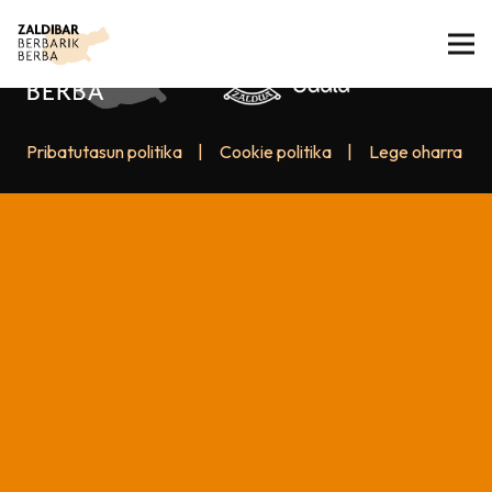
Pribatutasun politika
|
Cookie politika
|
Lege oharra