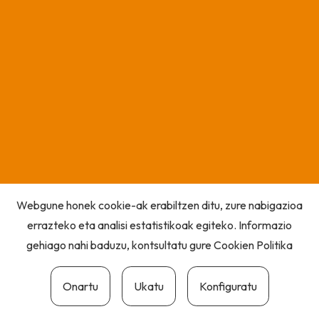
Webgune honek cookie-ak erabiltzen ditu, zure nabigazioa
errazteko eta analisi estatistikoak egiteko. Informazio
gehiago nahi baduzu, kontsultatu gure
Cookien Politika
Onartu
Ukatu
Konfiguratu