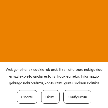
Webgune honek cookie-ak erabiltzen ditu, zure nabigazioa
errazteko eta analisi estatistikoak egiteko. Informazio
gehiago nahi baduzu, kontsultatu gure
Cookien Politika
Onartu
Ukatu
Konfiguratu