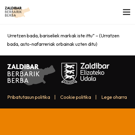
Urretzen bada, bariseliek markak iste ittu” – (Urratzen
bada, asto-nafarreriak orbainak uzten ditu)
Pribatutasun politika
|
Cookie politika
|
Lege oharra