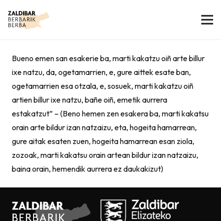
Bueno emen san esakerie ba, marti kakatzu oiñ arte billur
ixe natzu, da, ogetamarrien, e, gure aittek esate ban,
ogetamarrien esa otzala, e, sosuek, marti kakatzu oiñ
artien billur ixe natzu, bañe oiñ, emetik aurrera
estakatzut” – (Beno hemen zen esakera ba, marti kakatsu
orain arte bildur izan natzaizu, eta, hogeita hamarrean,
gure aitak esaten zuen, hogeita hamarrean esan ziola,
zozoak, marti kakatsu orain artean bildur izan natzaizu,
baina orain, hemendik aurrera ez daukakizut)