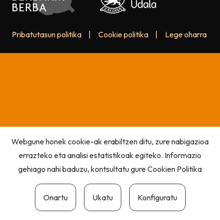
Pribatutasun politika
|
Cookie politika
|
Lege oharra
Webgune honek cookie-ak erabiltzen ditu, zure nabigazioa
errazteko eta analisi estatistikoak egiteko. Informazio
gehiago nahi baduzu, kontsultatu gure
Cookien Politika
Onartu
Ukatu
Konfiguratu