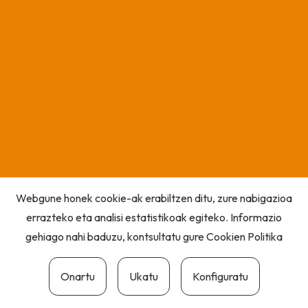
Webgune honek cookie-ak erabiltzen ditu, zure nabigazioa
errazteko eta analisi estatistikoak egiteko. Informazio
gehiago nahi baduzu, kontsultatu gure
Cookien Politika
Onartu
Ukatu
Konfiguratu