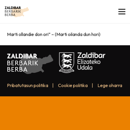
Marti ollandie don ori” – (Marti oilanda dun hori)
Pribatutasun politika
|
Cookie politika
|
Lege oharra