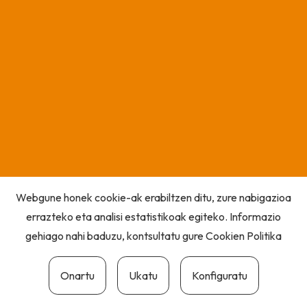
Webgune honek cookie-ak erabiltzen ditu, zure nabigazioa
errazteko eta analisi estatistikoak egiteko. Informazio
gehiago nahi baduzu, kontsultatu gure
Cookien Politika
Onartu
Ukatu
Konfiguratu