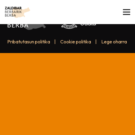
Pribatutasun politika
|
Cookie politika
|
Lege oharra