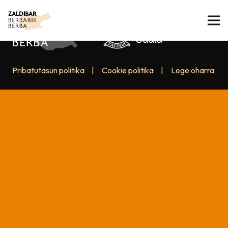
Pribatutasun politika
|
Cookie politika
|
Lege oharra