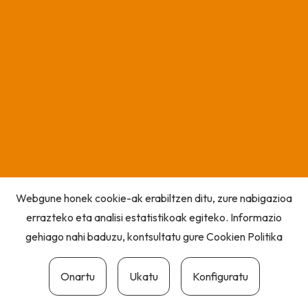
Webgune honek cookie-ak erabiltzen ditu, zure nabigazioa
errazteko eta analisi estatistikoak egiteko. Informazio
gehiago nahi baduzu, kontsultatu gure
Cookien Politika
Onartu
Ukatu
Konfiguratu