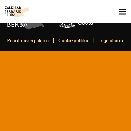
Pribatutasun politika
|
Cookie politika
|
Lege oharra