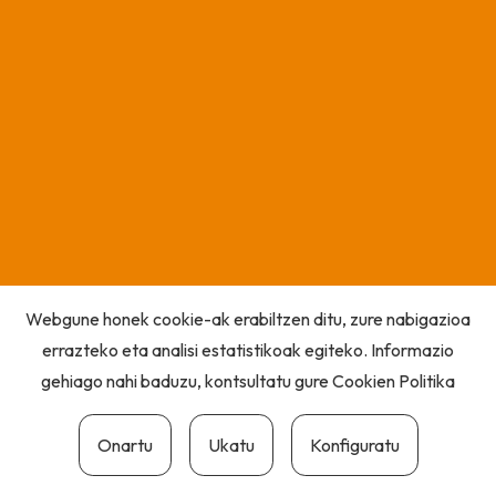
Webgune honek cookie-ak erabiltzen ditu, zure nabigazioa
errazteko eta analisi estatistikoak egiteko. Informazio
gehiago nahi baduzu, kontsultatu gure
Cookien Politika
Onartu
Ukatu
Konfiguratu