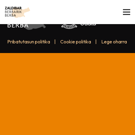
Pribatutasun politika
|
Cookie politika
|
Lege oharra