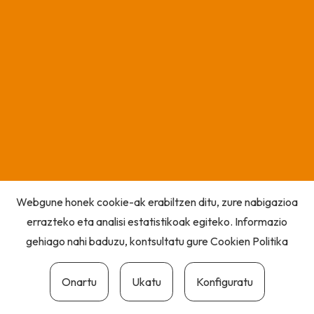
Webgune honek cookie-ak erabiltzen ditu, zure nabigazioa
errazteko eta analisi estatistikoak egiteko. Informazio
gehiago nahi baduzu, kontsultatu gure
Cookien Politika
Onartu
Ukatu
Konfiguratu