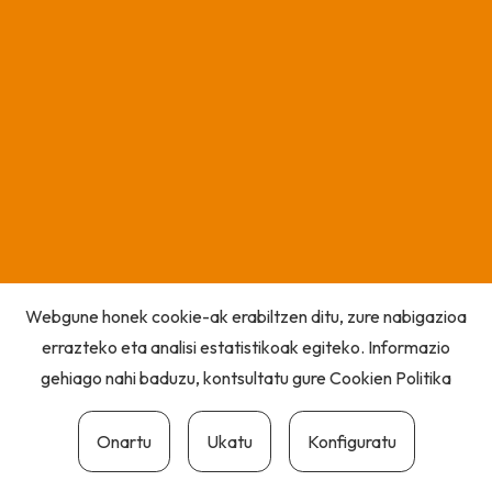
Webgune honek cookie-ak erabiltzen ditu, zure nabigazioa
errazteko eta analisi estatistikoak egiteko. Informazio
gehiago nahi baduzu, kontsultatu gure
Cookien Politika
Onartu
Ukatu
Konfiguratu