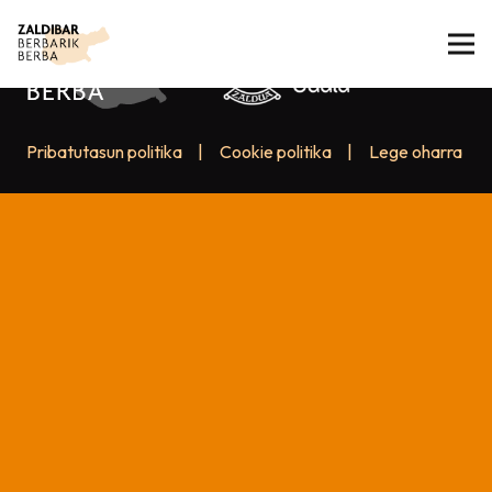
Pribatutasun politika
|
Cookie politika
|
Lege oharra