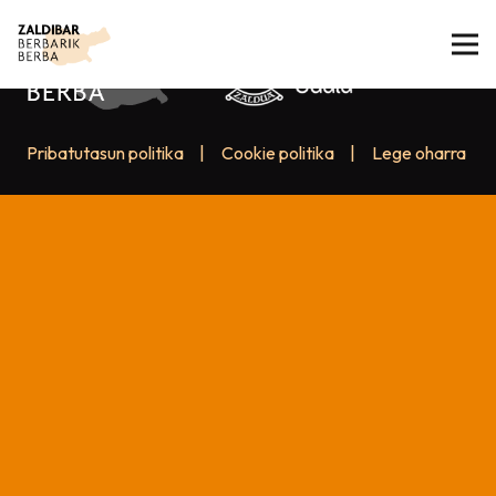
Pribatutasun politika
|
Cookie politika
|
Lege oharra