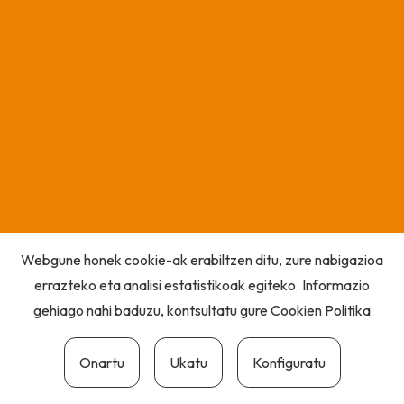
Webgune honek cookie-ak erabiltzen ditu, zure nabigazioa
errazteko eta analisi estatistikoak egiteko. Informazio
gehiago nahi baduzu, kontsultatu gure
Cookien Politika
Onartu
Ukatu
Konfiguratu