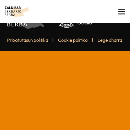
Pribatutasun politika
|
Cookie politika
|
Lege oharra