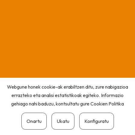
Webgune honek cookie-ak erabiltzen ditu, zure nabigazioa
errazteko eta analisi estatistikoak egiteko. Informazio
gehiago nahi baduzu, kontsultatu gure
Cookien Politika
Onartu
Ukatu
Konfiguratu