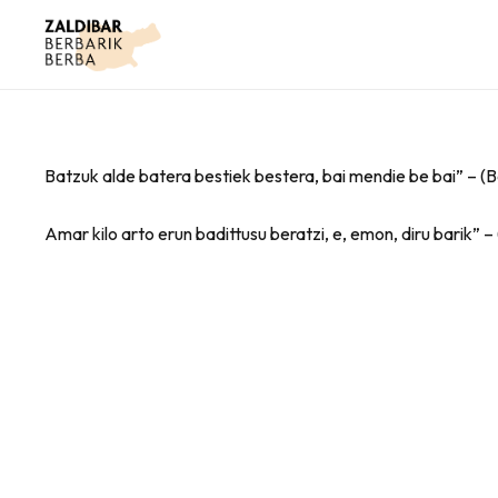
Batzuk alde batera bestiek bestera, bai mendie be bai” – (
Amar kilo arto erun badittusu beratzi, e, emon, diru barik” 