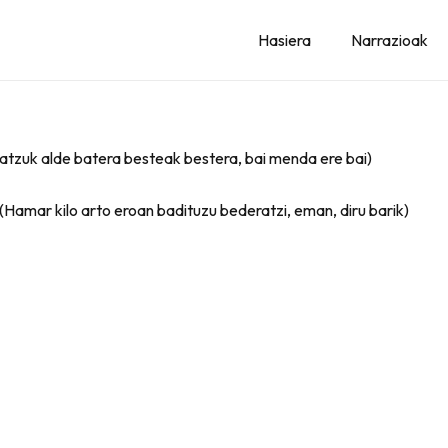
Hasiera
Narrazioak
Batzuk alde batera besteak bestera, bai menda ere bai)
– (Hamar kilo arto eroan badituzu bederatzi, eman, diru barik)