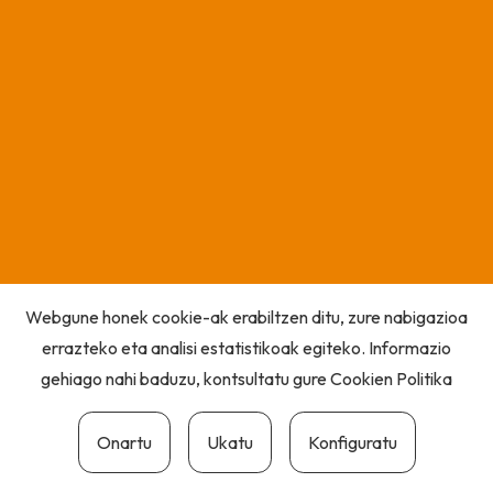
Webgune honek cookie-ak erabiltzen ditu, zure nabigazioa
errazteko eta analisi estatistikoak egiteko. Informazio
gehiago nahi baduzu, kontsultatu gure
Cookien Politika
Onartu
Ukatu
Konfiguratu