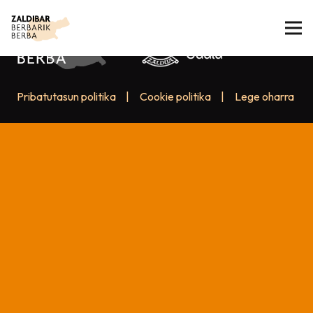
Pribatutasun politika
|
Cookie politika
|
Lege oharra