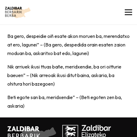
Ba gero, despeidie oiñ esate akon moruen ba, merendatxo
at ero, lagunei” – (Ba gero, despedida orain esaten zaion
moduan ba, askaritxo bat edo, lagunei)
Nik arriuek ikusi ttuas bañe, meridxendie, ba ori oitturie
baeuen” – (Nik arreoak ikusi ditut baina, askaria, ba
ohitura hori bazegoen)
Beti egote san ba, meridxendie” – (Beti egoten zen ba,
askaria)