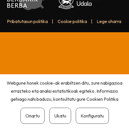
Pribatutasun politika
|
Cookie politika
|
Lege oharra
Webgune honek cookie-ak erabiltzen ditu, zure nabigazioa
errazteko eta analisi estatistikoak egiteko. Informazio
gehiago nahi baduzu, kontsultatu gure
Cookien Politika
Onartu
Ukatu
Konfiguratu