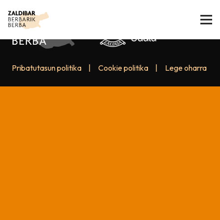
Pribatutasun politika
|
Cookie politika
|
Lege oharra