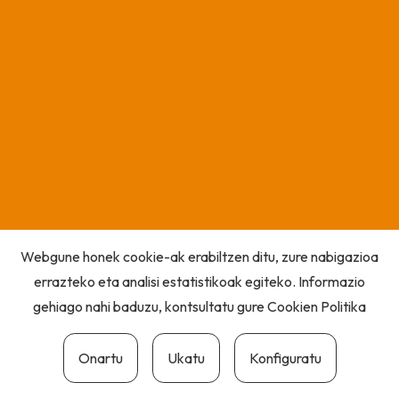
Webgune honek cookie-ak erabiltzen ditu, zure nabigazioa
errazteko eta analisi estatistikoak egiteko. Informazio
gehiago nahi baduzu, kontsultatu gure
Cookien Politika
Onartu
Ukatu
Konfiguratu