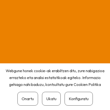
Webgune honek cookie-ak erabiltzen ditu, zure nabigazioa
errazteko eta analisi estatistikoak egiteko. Informazio
gehiago nahi baduzu, kontsultatu gure
Cookien Politika
Onartu
Ukatu
Konfiguratu