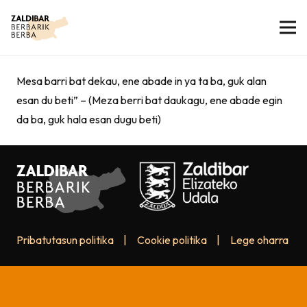
Mesa barri bat dekau, ene abade in ya ta ba, guk alan
esan du beti” – (Meza berri bat daukagu, ene abade egin
da ba, guk hala esan dugu beti)
Pribatutasun politika
|
Cookie politika
|
Lege oharra